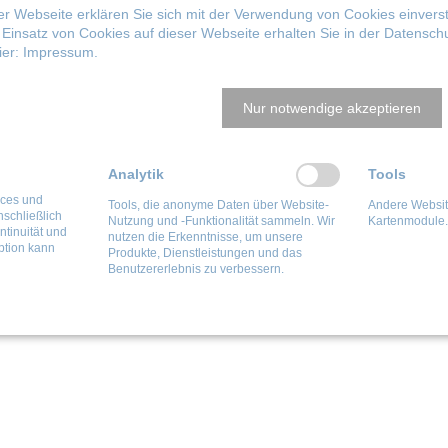
r Webseite erklären Sie sich mit der Verwendung von Cookies einversta
Einsatz von Cookies auf dieser Webseite erhalten Sie in der
Datenschu
ier:
Impressum
.
Nur notwendige akzeptieren
MITEINANDER
Analytik
Tools
itern, Kunden und Lieferanten ist für uns selbstverstä
ices und
Tools, die anonyme Daten über Website-
Andere Website
chhaltigsten Ergebnisse. Daher sehen wir unsere Aufgabe
nschließlich
Nutzung und -Funktionalität sammeln. Wir
Kartenmodule.
ntinuität und
nutzen die Erkenntnisse, um unsere
ie in einem sich immer schneller verändernden Umfeld ni
ption kann
Produkte, Dienstleistungen und das
Benutzererlebnis zu verbessern.
 wenn es uns gelingt, unseren Kunden aufzuzeigen, da