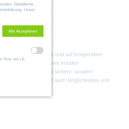
nden. Detaillierte
tzerklärung
. Unser
Alle Akzeptieren
ndlich. Denn eine offene und auf Kooperation
-Tools, wie z.B.
 darin, mit und für unsere Kunden
cht nur den Fortbestand sichern, sondern
ss Veränderungen immer auch Möglichkeiten und