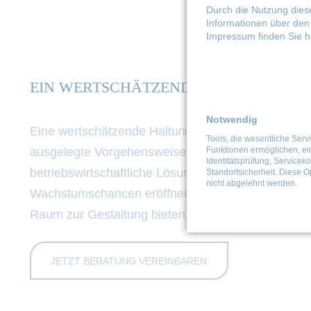
Durch die Nutzung diese
Informationen über den 
Impressum finden Sie h
EIN WERTSCHÄTZENDES & OFFENES 
Notwendig
Eine wertschätzende Haltung im Umgang mit Mitarbe
Tools, die wesentliche Serv
ausgelegte Vorgehensweise erzielt die besten, na
Funktionen ermöglichen, ei
Identitätsprüfung, Serviceko
betriebswirtschaftliche Lösungen zu entwickeln, d
Standortsicherheit. Diese O
nicht abgelehnt werden.
Wachstumschancen eröffnen. Wir sind dann stolz,
Raum zur Gestaltung bieten.
JETZT BERATUNG VEREINBAREN