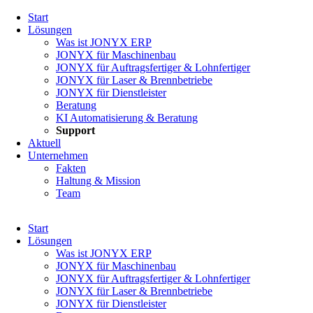
Navigation
Start
überspringen
Lösungen
Was ist JONYX ERP
JONYX für Maschinenbau
JONYX für Auftragsfertiger & Lohnfertiger
JONYX für Laser & Brennbetriebe
JONYX für Dienstleister
Beratung
KI Automatisierung & Beratung
Support
Aktuell
Unternehmen
Fakten
Haltung & Mission
Team
Navigation
Start
überspringen
Lösungen
Was ist JONYX ERP
JONYX für Maschinenbau
JONYX für Auftragsfertiger & Lohnfertiger
JONYX für Laser & Brennbetriebe
JONYX für Dienstleister