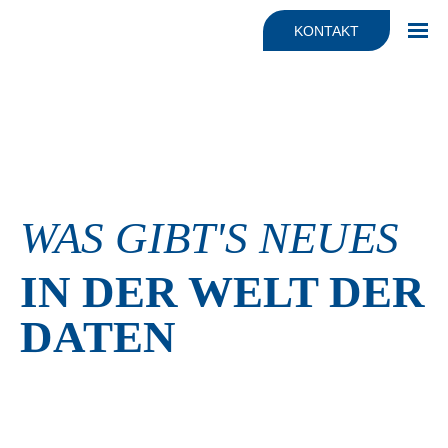
Fakten
JONYX für Dienstleister
KONTAKT
Haltung & Mission
Beratung
Team
KI Automatisierung & Beratung
Support
WAS GIBT'S NEUES
IN DER WELT DER
DATEN