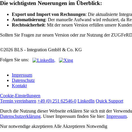
Die wichtigsten Neuerungen im Überblick:
Export und Import von Rechnungen
: Die aktualisierte Int
Automatisierung
: Der manuelle Aufwand wird reduziert, da Rec
Rechtssicherheit
: Mit der neuen Version erfüllen unsere Kunde
Sollten Sie Fragen zur neuen Version oder zur Nutzung der ZUGFeRD-
©2026 BLS - Integration GmbH & Co. KG
Folgen Sie uns:
Navigation
Impressum
überspringen
Datenschutz
Kontakt
Cookie-Einstellungen
Termin vereinbaren
+49 (0) 251 62546-0
LinkedIn
Quick Support
Durch die Nutzung dieser Webseite erklären Sie sich mit der Verwendun
Datenschutzerklärung
. Unser Impressum finden Sie hier:
Impressum
.
Nur notwendige akzeptieren
Alle Akzeptieren
Notwendig