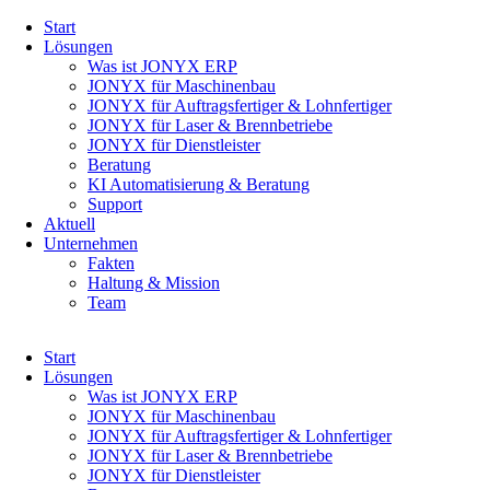
Navigation
Start
überspringen
Lösungen
Was ist JONYX ERP
JONYX für Maschinenbau
JONYX für Auftragsfertiger & Lohnfertiger
JONYX für Laser & Brennbetriebe
JONYX für Dienstleister
Beratung
KI Automatisierung & Beratung
Support
Aktuell
Unternehmen
Fakten
Haltung & Mission
Team
Navigation
Start
überspringen
Lösungen
Was ist JONYX ERP
JONYX für Maschinenbau
JONYX für Auftragsfertiger & Lohnfertiger
JONYX für Laser & Brennbetriebe
JONYX für Dienstleister